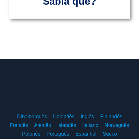
Sabia que?
Dinamarquês
Holandês
Inglês
Finlandês
Francês
Alemão
Islandês
Italiano
Norueguês
Polonês
Português
Espanhol
Sueco