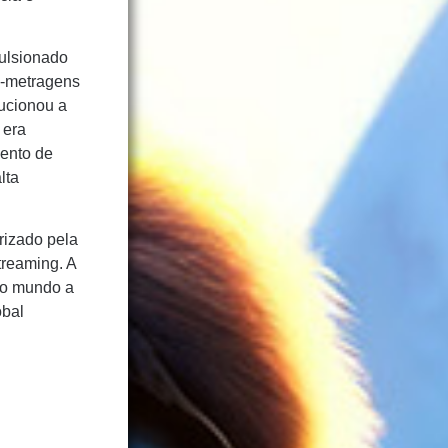
ulsionado
s-metragens
ucionou a
 era
mento de
lta
rizado pela
treaming. A
 o mundo a
obal