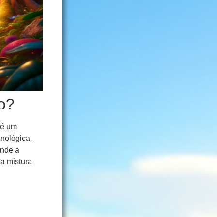
o?
 é um
cnológica.
ende a
ua mistura