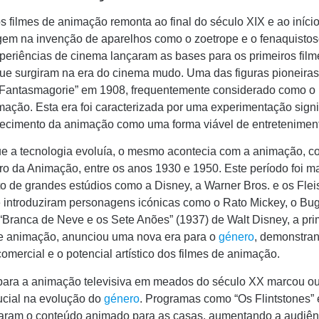
 filmes de animação remonta ao final do século XIX e ao iníci
gem na invenção de aparelhos como o zoetrope e o fenaquistos
xperiências de cinema lançaram as bases para os primeiros film
ue surgiram na era do cinema mudo. Uma das figuras pioneiras
 “Fantasmagorie” em 1908, frequentemente considerado como o 
mação. Esta era foi caracterizada por uma experimentação signif
lecimento da animação como uma forma viável de entretenimen
e a tecnologia evoluía, o mesmo acontecia com a animação, c
ro da Animação, entre os anos 1930 e 1950. Este período foi m
o de grandes estúdios como a Disney, a Warner Bros. e os Flei
e introduziram personagens icónicas como o Rato Mickey, o Bu
“Branca de Neve e os Sete Anões” (1937) de Walt Disney, a pri
 animação, anunciou uma nova era para o
género
, demonstra
comercial e o potencial artístico dos filmes de animação.
 para a animação televisiva em meados do século XX marcou ou
cial na evolução do
género
. Programas como “Os Flintstones” 
varam o conteúdo animado para as casas, aumentando a audiên