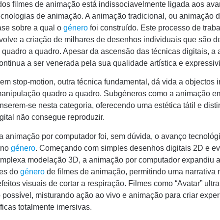
dos filmes de animação está indissociavelmente ligada aos av
tecnologias de animação. A animação tradicional, ou animação
ase sobre a qual o
género
foi construído. Este processo de trab
volve a criação de milhares de desenhos individuais que são d
s quadro a quadro. Apesar da ascensão das técnicas digitais, a
continua a ser venerada pela sua qualidade artística e expressiv
em stop-motion, outra técnica fundamental, dá vida a objectos
manipulação quadro a quadro. Subgéneros como a animação em
nserem-se nesta categoria, oferecendo uma estética tátil e disti
gital não consegue reproduzir.
a animação por computador foi, sem dúvida, o avanço tecnológ
o no
género
. Começando com simples desenhos digitais 2D e ev
mplexa modelação 3D, a animação por computador expandiu 
des do
género
de filmes de animação, permitindo uma narrativa 
feitos visuais de cortar a respiração. Filmes como “Avatar” ult
o possível, misturando ação ao vivo e animação para criar expe
icas totalmente imersivas.