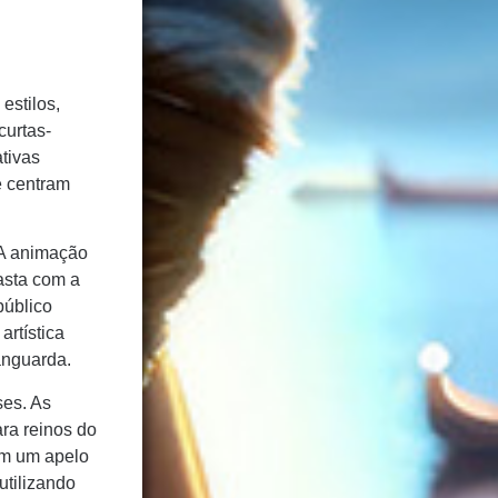
estilos,
curtas-
tivas
e centram
. A animação
asta com a
público
artística
anguarda.
ses. As
ara reinos do
om um apelo
utilizando