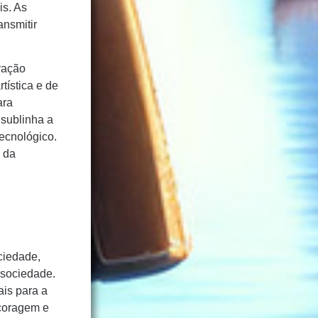
is. As
ansmitir
vação
tística e de
ara
 sublinha a
ecnológico.
e da
ciedade,
a sociedade.
ais para a
 coragem e