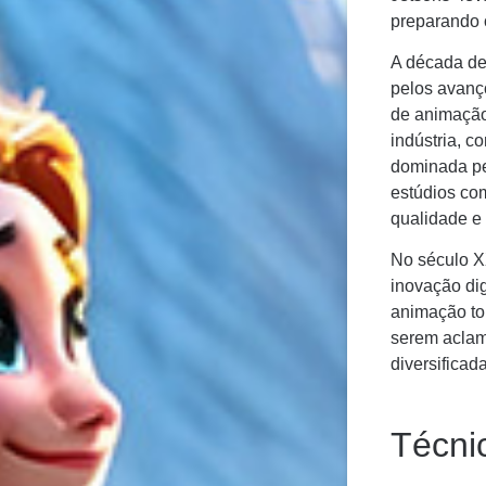
preparando 
A década de
pelos avanç
de animação
indústria, c
dominada pe
estúdios com
qualidade e
No século X
inovação dig
animação to
serem aclam
diversificad
Técni