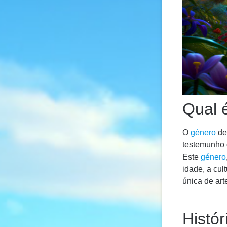
Qual 
O
género
de
testemunho d
Este
género
idade, a cul
única de art
Histór