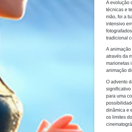
A evolução 
técnicas e 
mão, foi a b
intensivo en
fotografado
tradicional 
A animação 
através da 
marionetas i
animação di
O advento d
significativ
para uma co
possibilida
dinâmica e e
os limites d
cinematográf