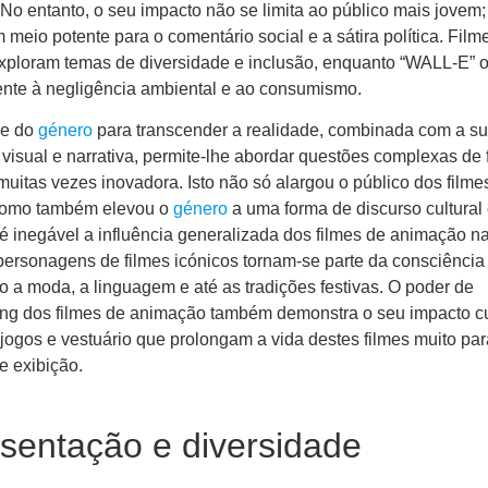
 No entanto, o seu impacto não se limita ao público mais jovem
 meio potente para o comentário social e a sátira política. Fil
exploram temas de diversidade e inclusão, enquanto “WALL-E” 
gente à negligência ambiental e ao consumismo.
de do
género
para transcender a realidade, combinada com a s
e visual e narrativa, permite-lhe abordar questões complexas de
muitas vezes inovadora. Isto não só alargou o público dos filme
como também elevou o
género
a uma forma de discurso cultural e
é inegável a influência generalizada dos filmes de animação na
personagens de filmes icónicos tornam-se parte da consciência 
o a moda, a linguagem e até as tradições festivas. O poder de
ng dos filmes de animação também demonstra o seu impacto cu
jogos e vestuário que prolongam a vida destes filmes muito pa
e exibição.
sentação e diversidade