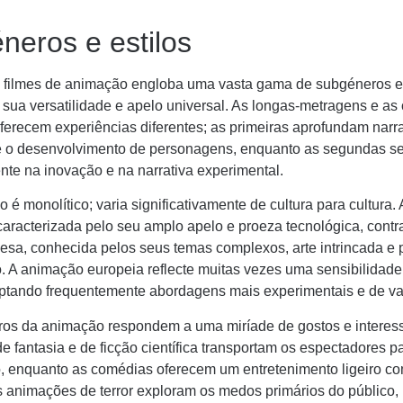
neros e estilos
 filmes de animação engloba uma vasta gama de subgéneros e 
a sua versatilidade e apelo universal. As longas-metragens e as 
ferecem experiências diferentes; as primeiras aprofundam narra
 o desenvolvimento de personagens, enquanto as segundas s
nte na inovação e na narrativa experimental.
 é monolítico; varia significativamente de cultura para cultura
caracterizada pelo seu amplo apelo e proeza tecnológica, contr
esa, conhecida pelos seus temas complexos, arte intrincada e 
o. A animação europeia reflecte muitas vezes uma sensibilidade 
doptando frequentemente abordagens mais experimentais e de v
os da animação respondem a uma miríade de gostos e interes
 fantasia e de ficção científica transportam os espectadores p
, enquanto as comédias oferecem um entretenimento ligeiro c
s animações de terror exploram os medos primários do público, 