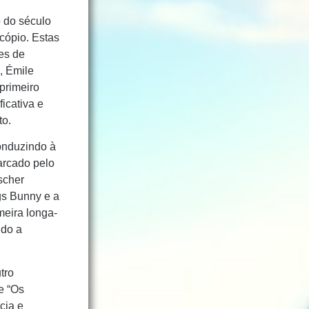
o do século
cópio. Estas
es de
, Émile
primeiro
icativa e
to.
onduzindo à
arcado pelo
scher
gs Bunny e a
meira longa-
ndo a
tro
e “Os
cia e