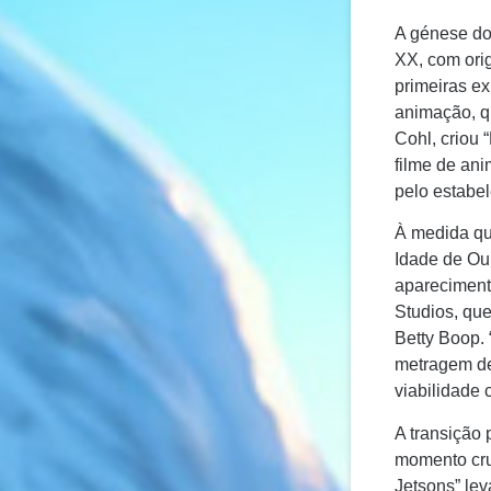
A génese dos
XX, com ori
primeiras e
animação, q
Cohl, criou
filme de ani
pelo estabe
À medida qu
Idade de Ou
apareciment
Studios, qu
Betty Boop. 
metragem de
viabilidade 
A transição
momento cru
Jetsons” le