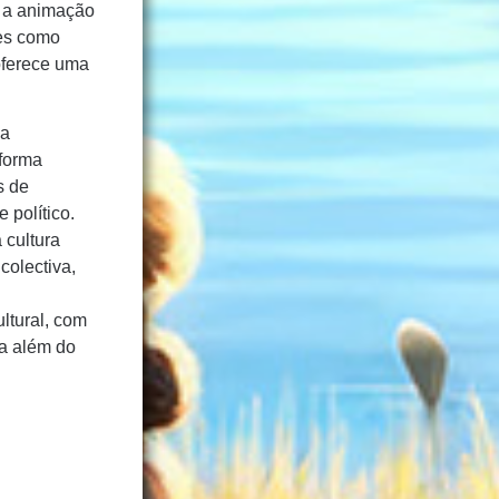
; a animação
mes como
oferece uma
ua
 forma
s de
 político.
 cultura
colectiva,
ltural, com
ra além do