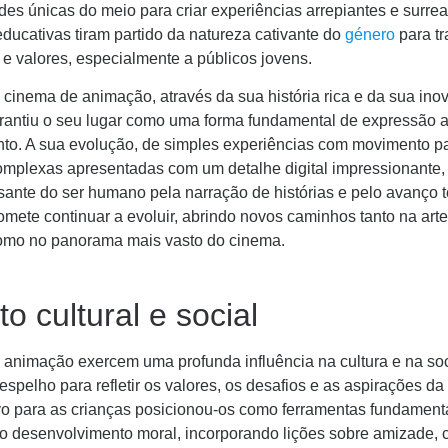
es únicas do meio para criar experiências arrepiantes e surrea
ducativas tiram partido da natureza cativante do
género
para tr
e valores, especialmente a públicos jovens.
 cinema de animação, através da sua história rica e da sua ino
rantiu o seu lugar como uma forma fundamental de expressão ar
nto. A sua evolução, de simples experiências com movimento p
complexas apresentadas com um detalhe digital impressionante,
sante do ser humano pela narração de histórias e pelo avanço t
mete continuar a evoluir, abrindo novos caminhos tanto na art
mo no panorama mais vasto do cinema.
o cultural e social
e animação exercem uma profunda influência na cultura e na so
espelho para refletir os valores, os desafios e as aspirações d
ivo para as crianças posicionou-os como ferramentas fundament
o desenvolvimento moral, incorporando lições sobre amizade,