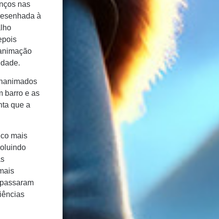
anços nas
 desenhada à
alho
epois
 animação
idade.
 inanimados
 barro e as
nta que a
ico mais
oluindo
as
mais
rapassaram
riências