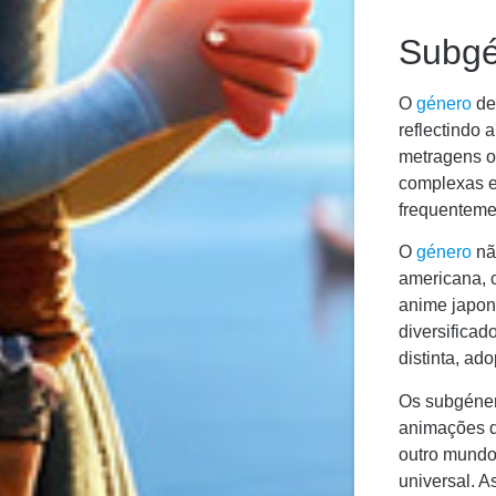
Subgé
O
género
de
reflectindo 
metragens o
complexas e
frequenteme
O
género
não
americana, 
anime japon
diversificad
distinta, a
Os subgéner
animações de
outro mundo
universal. A