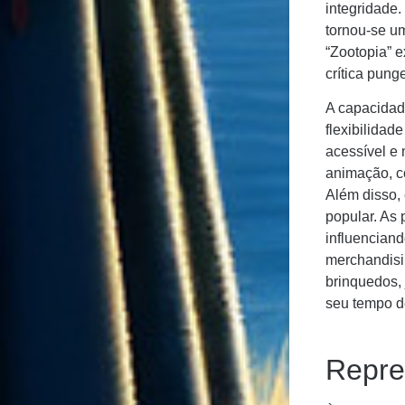
integridade.
tornou-se um
“Zootopia” 
crítica pun
A capacida
flexibilidad
acessível e 
animação, 
Além disso, 
popular. As 
influenciand
merchandisi
brinquedos, 
seu tempo d
Repre