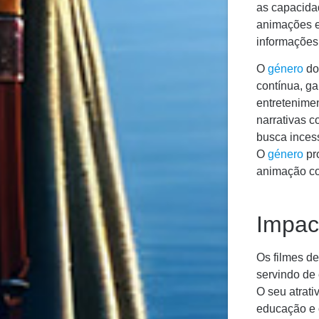
as capacidad
animações e
informações 
O
género
do
contínua, ga
entretenime
narrativas 
busca inces
O
género
pro
animação co
Impact
Os filmes d
servindo de 
O seu atrat
educação e 