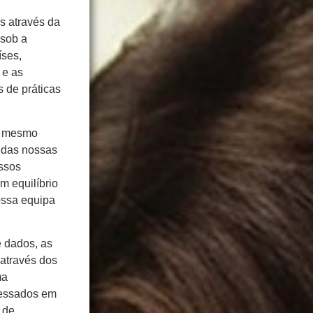
s através da
 sob a
íses,
 e as
s de práticas
ao mesmo
o das nossas
ossos
m equilíbrio
ossa equipa
e dados, as
 através dos
ma
cessados em
 de