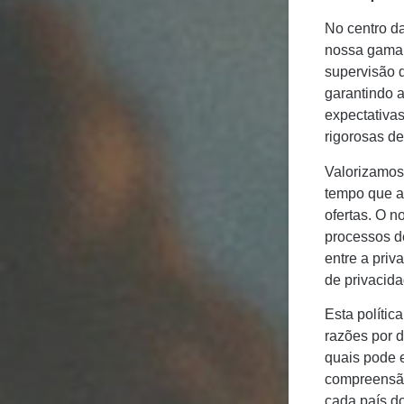
No centro d
nossa gama d
supervisão 
garantindo 
expectativas
rigorosas de
Valorizamos
tempo que a
ofertas. O 
processos d
entre a priv
de privacida
Esta polític
razões por d
quais pode 
compreensão
cada país d