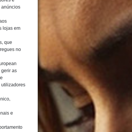
 anúncios
 aos
s lojas em
s, que
tregues no
European
 gerir as
 e
utilizadores
ónico,
nais e
mportamento