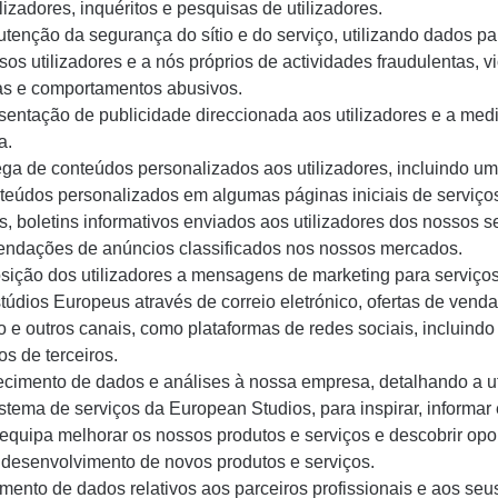
ilizadores, inquéritos e pesquisas de utilizadores.
tenção da segurança do sítio e do serviço, utilizando dados pa
sos utilizadores e a nós próprios de actividades fraudulentas, v
cas e comportamentos abusivos.
sentação de publicidade direccionada aos utilizadores e a med
a.
ega de conteúdos personalizados aos utilizadores, incluindo u
teúdos personalizados em algumas páginas iniciais de serviço
as, boletins informativos enviados aos utilizadores dos nossos s
ndações de anúncios classificados nos nossos mercados.
sição dos utilizadores a mensagens de marketing para serviço
túdios Europeus através de correio eletrónico, ofertas de vend
o e outros canais, como plataformas de redes sociais, incluindo 
os de terceiros.
ecimento de dados e análises à nossa empresa, detalhando a ut
stema de serviços da European Studios, para inspirar, informar e
equipa melhorar os nossos produtos e serviços e descobrir op
 desenvolvimento de novos produtos e serviços.
amento de dados relativos aos parceiros profissionais e aos seu