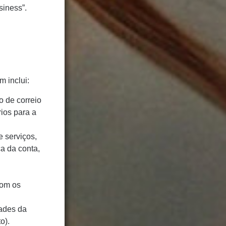
siness”.
 inclui:
o de correio
rios para a
e serviços,
a da conta,
com os
dades da
o).