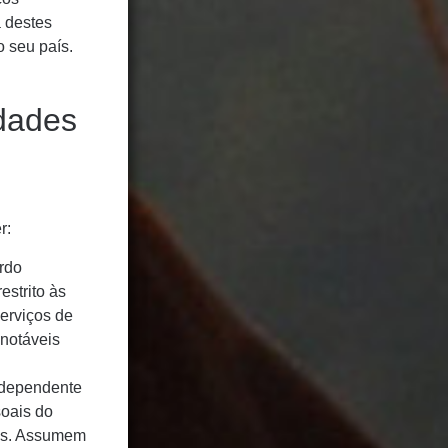
a destes
o seu país.
idades
r:
rdo
strito às
serviços de
 notáveis
.
ndependente
soais do
ados. Assumem