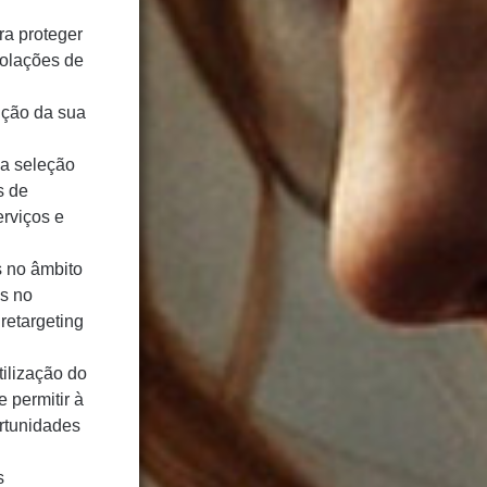
ra proteger
iolações de
ição da sua
ma seleção
s de
erviços e
s no âmbito
as no
retargeting
ilização do
 permitir à
ortunidades
s