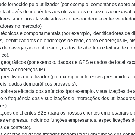
do fornecido pelo utilizador (por exemplo, comentários sobre ar
ck através de inquéritos aos utilizadores e classificações/aval
adores, anúncios classificados e correspondência entre vendedo
dores no mercado).
técnicos e comportamentais (por exemplo, identificadores de di
s, identificadores de endereços de rede, como endereços IP, his
 de navegação do utilizador, dados de abertura e leitura de cor
ico).
geográficos (por exemplo, dados de GPS e dados de localizaç
ados a endereços IP).
preditivos do utilizador (por exemplo, interesses presumidos, l
eis, dados demográficos prováveis).
sobre a eficácia dos anúncios (por exemplo, visualizações de 
o e frequência das visualizações e interacções dos utilizadore
os).
ações de clientes B2B (para os nossos clientes empresariais e 
as empresas, incluindo funções empresariais, especificações d
s de contacto).
as exactas de dados tratados podem variar em função dos servi