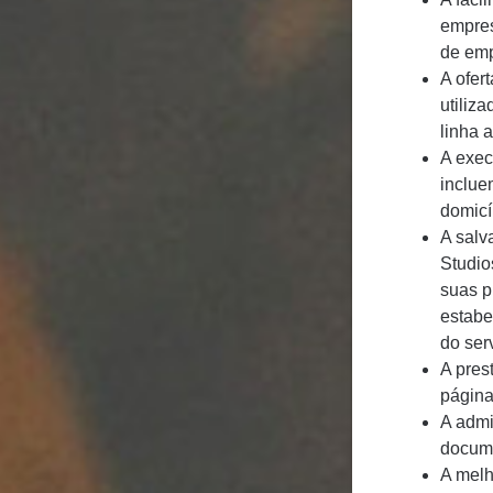
empres
de emp
A ofer
utiliz
linha 
A exec
inclue
domicí
A salv
Studio
suas p
estabe
do ser
A pres
página
A admi
docume
A melh