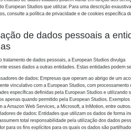
do European Studios que utilizar. Para uma descrição exaustiv
os, consulte a política de privacidade e de cookies específica d
gação de dados pessoais a ent
nas
o tratamento de dados pessoais, a European Studios divulga
nte esses dados a outras entidades. Estas entidades podem se
sadores de dados: Empresas que operam ao abrigo de um aco
ente vinculativo com a European Studios, com processamento re
dades específicas definidas pela European Studios e utilizando 
ros apenas quando permitido pela European Studios. Exemplos
m a Amazon Web Services, a Microsoft, a InMotion, entre outros
ladores de dados: Entidades que utilizam os dados de forma i
assumem total responsabilidade pela utilização dos dados pes
ador para os fins explícitos para os quais os dados são partilh