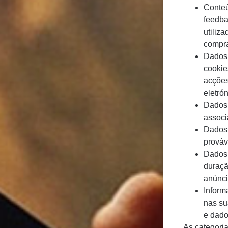
Conteú
feedba
utiliz
compra
Dados 
cookie
acções
eletrón
Dados 
associ
Dados 
prováv
Dados 
duraçã
anúnci
Inform
nas su
e dado
As categori