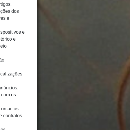
tigos,
iações dos
res e
spositivos e
tórico e
reio
ão
ocalizações
anúncios,
s com os
contactos
e contratos
ços