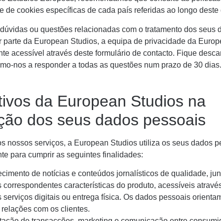
e de cookies específicas de cada país referidas ao longo dest
dúvidas ou questões relacionadas com o tratamento dos seus 
r parte da European Studios, a equipa de privacidade da Euro
nte acessível através deste formulário de contacto. Fique desc
o-nos a responder a todas as questões num prazo de 30 dias
tivos da European Studios na
zação dos seus dados pessoais
os nossos serviços, a European Studios utiliza os seus dados p
te para cumprir as seguintes finalidades:
ecimento de notícias e conteúdos jornalísticos de qualidade, ju
 correspondentes características do produto, acessíveis atravé
 serviços digitais ou entrega física. Os dados pessoais orienta
 relações com os clientes.
litação de transacções, marketing e comunicação entre consumi