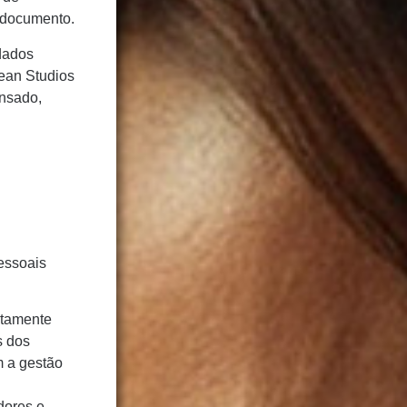
e documento.
dados
pean Studios
ansado,
.
essoais
ntamente
s dos
m a gestão
dores e