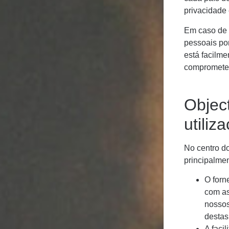
privacidade 
Em caso de 
pessoais po
está facilme
comprometem
Objec
utili
No centro d
principalmen
O forn
com as
nossos
destas
A faci