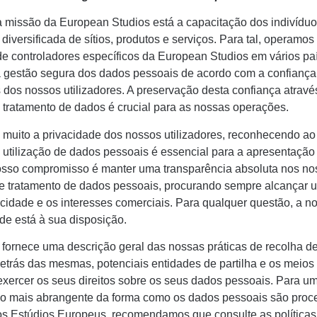
a missão da European Studios está a capacitação dos indivíduo
iversificada de sítios, produtos e serviços. Para tal, operamos
de controladores específicos da European Studios em vários pa
a gestão segura dos dados pessoais de acordo com a confiança
 dos nossos utilizadores. A preservação desta confiança atravé
 tratamento de dados é crucial para as nossas operações.
 muito a privacidade dos nossos utilizadores, reconhecendo 
 utilização de dados pessoais é essencial para a apresentaçã
nosso compromisso é manter uma transparência absoluta nos n
e tratamento de dados pessoais, procurando sempre alcançar u
acidade e os interesses comerciais. Para qualquer questão, a n
de está à sua disposição.
a fornece uma descrição geral das nossas práticas de recolha d
etrás das mesmas, potenciais entidades de partilha e os meios
exercer os seus direitos sobre os seus dados pessoais. Para u
 mais abrangente da forma como os dados pessoais são pro
os Estúdios Europeus, recomendamos que consulte as políticas