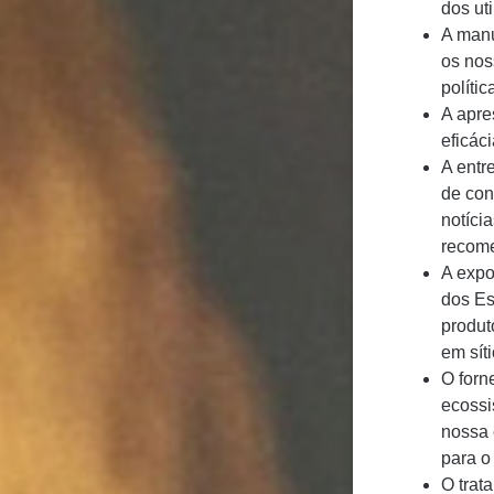
dos ut
A manu
os nos
políti
A apre
eficáci
A entr
de con
notíci
recome
A expo
dos Es
produt
em síti
O forn
ecossi
nossa 
para o
O trat