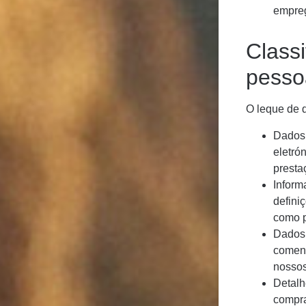
empreg
Class
pesso
O leque de 
Dados 
eletró
presta
Inform
defini
como p
Dados 
coment
nossos
Detalh
compra