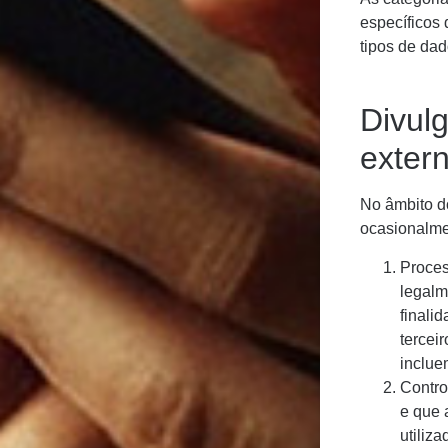
específicos 
tipos de dad
Divul
exter
No âmbito d
ocasionalme
Proces
legalm
finali
tercei
inclue
Contro
e que 
utiliz